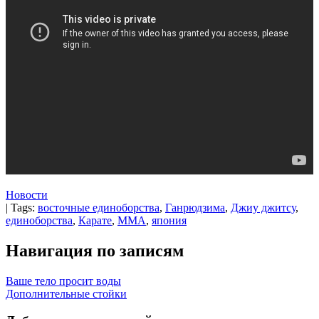
Новости
| Tags:
восточные единоборства
,
Ганрюдзима
,
Джиу джитсу
,
единоборства
,
Карате
,
ММА
,
япония
Навигация по записям
Ваше тело просит воды
Дополнительные стойки