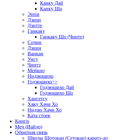
Канку Дай
Канку Шо
Энпи
Дзион
Дзитте
Ганкаку
Ганкаку Шо (Чинто)
Сочин
Дзиин
Ванкан
Унсу
Чинтэ
Мейкио
Нидзюшихо
Годзюшихо>>
Годзюшихо Дай
Годзюшихо Шо
Хангетсу
Хяку Хачи Хо
Нидзю Хачи Хо
Ката стоек
Книги
Меч (Иайдо)
Обратная связь
Школы Шотокан (Сетокан) каратэ-до