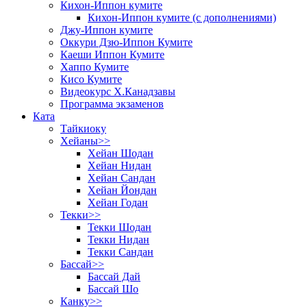
Кихон-Иппон кумите
Кихон-Иппон кумите (с дополнениями)
Джу-Иппон кумите
Оккури Дзю-Иппон Кумите
Каеши Иппон Кумите
Хаппо Кумите
Кисо Кумите
Видеокурс Х.Канадзавы
Программа экзаменов
Ката
Тайкиоку
Хейаны>>
Хейан Шодан
Хейан Нидан
Хейан Сандан
Хейан Йондан
Хейан Годан
Текки>>
Текки Шодан
Текки Нидан
Текки Сандан
Бассай>>
Бассай Дай
Бассай Шо
Канку>>