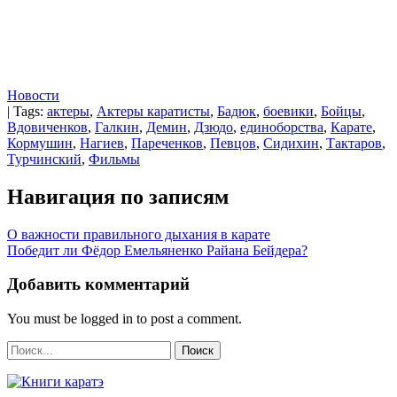
Новости
| Tags:
актеры
,
Актеры каратисты
,
Бадюк
,
боевики
,
Бойцы
,
Вдовиченков
,
Галкин
,
Демин
,
Дзюдо
,
единоборства
,
Карате
,
Кормушин
,
Нагиев
,
Пареченков
,
Певцов
,
Сидихин
,
Тактаров
,
Турчинский
,
Фильмы
Навигация по записям
О важности правильного дыхания в карате
Победит ли Фёдор Емельяненко Райана Бейдера?
Добавить комментарий
You must be logged in to post a comment.