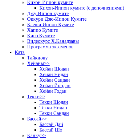
Кихон-Иппон кумите
Кихон-Иппон кумите (с дополнениями)
Джу-Иппон кумите
Оккури Дзю-Иппон Кумите
Каеши Иппон Кумите
Хаппо Кумите
Кисо Кумите
Видеокурс Х.Канадзавы
Программа экзаменов
Ката
Тайкиоку
Хейаны>>
Хейан Шодан
Хейан Нидан
Хейан Сандан
Хейан Йондан
Хейан Годан
Текки>>
Текки Шодан
Текки Нидан
Текки Сандан
Бассай>>
Бассай Дай
Бассай Шо
Канку>>