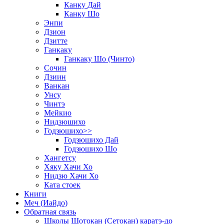
Канку Дай
Канку Шо
Энпи
Дзион
Дзитте
Ганкаку
Ганкаку Шо (Чинто)
Сочин
Дзиин
Ванкан
Унсу
Чинтэ
Мейкио
Нидзюшихо
Годзюшихо>>
Годзюшихо Дай
Годзюшихо Шо
Хангетсу
Хяку Хачи Хо
Нидзю Хачи Хо
Ката стоек
Книги
Меч (Иайдо)
Обратная связь
Школы Шотокан (Сетокан) каратэ-до