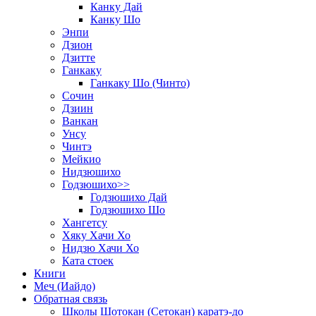
Канку Дай
Канку Шо
Энпи
Дзион
Дзитте
Ганкаку
Ганкаку Шо (Чинто)
Сочин
Дзиин
Ванкан
Унсу
Чинтэ
Мейкио
Нидзюшихо
Годзюшихо>>
Годзюшихо Дай
Годзюшихо Шо
Хангетсу
Хяку Хачи Хо
Нидзю Хачи Хо
Ката стоек
Книги
Меч (Иайдо)
Обратная связь
Школы Шотокан (Сетокан) каратэ-до