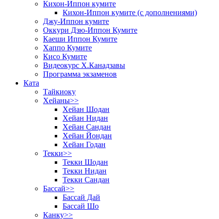
Кихон-Иппон кумите
Кихон-Иппон кумите (с дополнениями)
Джу-Иппон кумите
Оккури Дзю-Иппон Кумите
Каеши Иппон Кумите
Хаппо Кумите
Кисо Кумите
Видеокурс Х.Канадзавы
Программа экзаменов
Ката
Тайкиоку
Хейаны>>
Хейан Шодан
Хейан Нидан
Хейан Сандан
Хейан Йондан
Хейан Годан
Текки>>
Текки Шодан
Текки Нидан
Текки Сандан
Бассай>>
Бассай Дай
Бассай Шо
Канку>>