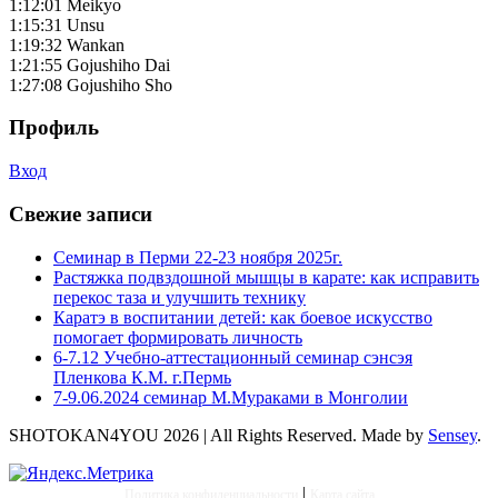
1:12:01 Meikyo
1:15:31 Unsu
1:19:32 Wankan
1:21:55 Gojushiho Dai
1:27:08 Gojushiho Sho
Профиль
Вход
Свежие записи
Семинар в Перми 22-23 ноября 2025г.
Растяжка подвздошной мышцы в карате: как исправить
перекос таза и улучшить технику
Каратэ в воспитании детей: как боевое искусство
помогает формировать личность
6-7.12 Учебно-аттестационный семинар сэнсэя
Пленкова К.М. г.Пермь
7-9.06.2024 семинар М.Мураками в Монголии
SHOTOKAN4YOU 2026 | All Rights Reserved. Made by
Sensey
.
|
Политика конфиденциальности
Карта сайта