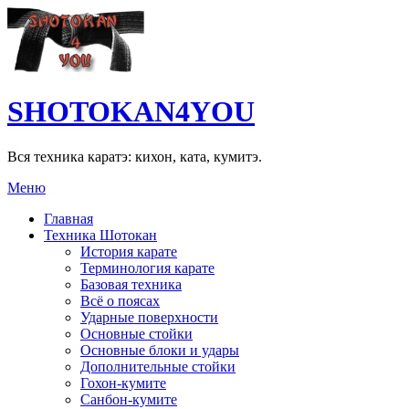
SHOTOKAN4YOU
Вся техника каратэ: кихон, ката, кумитэ.
Меню
Главная
Техника Шотокан
История карате
Терминология карате
Базовая техника
Всё о поясах
Ударные поверхности
Основные стойки
Основные блоки и удары
Дополнительные стойки
Гохон-кумите
Санбон-кумите