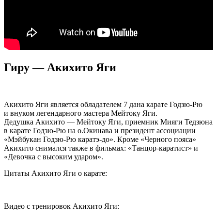
Гиру — Акихито Яги
Акихито Яги является обладателем 7 дана карате Годзю-Рю
и внуком легендарного мастера Мейтоку Яги.
Дедушка Акихито — Мейтоку Яги, приемник Мияги Тедзюна
в карате Годзю-Рю на о.Окинава и президент ассоциации
«Мэйбукан Годзю-Рю каратэ-до». Кроме «Черного пояса»
Акихито снимался также в фильмах: «Танцор-каратист» и
«Девочка с высоким ударом».
Цитаты Акихито Яги о карате:
Видео с тренировок Акихито Яги: