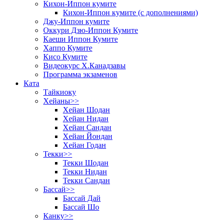
Кихон-Иппон кумите
Кихон-Иппон кумите (с дополнениями)
Джу-Иппон кумите
Оккури Дзю-Иппон Кумите
Каеши Иппон Кумите
Хаппо Кумите
Кисо Кумите
Видеокурс Х.Канадзавы
Программа экзаменов
Ката
Тайкиоку
Хейаны>>
Хейан Шодан
Хейан Нидан
Хейан Сандан
Хейан Йондан
Хейан Годан
Текки>>
Текки Шодан
Текки Нидан
Текки Сандан
Бассай>>
Бассай Дай
Бассай Шо
Канку>>