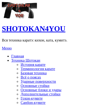
SHOTOKAN4YOU
Вся техника каратэ: кихон, ката, кумитэ.
Меню
Главная
Техника Шотокан
История карате
Терминология карате
Базовая техника
Всё о поясах
Ударные поверхности
Основные стойки
Основные блоки и удары
Дополнительные стойки
Гохон-кумите
Санбон-кумите