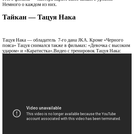
Немного о каждом из них.
Тайкан — Тацуя Нака
Тацуя Нака — обладатель 7-го дана JKA. Кроме «Черного
пояса» Тацуя снимался также в фильмах: «Девочка с высоким
ударом» и «Каратистка».Видео с тренировок Тацуя Нака: