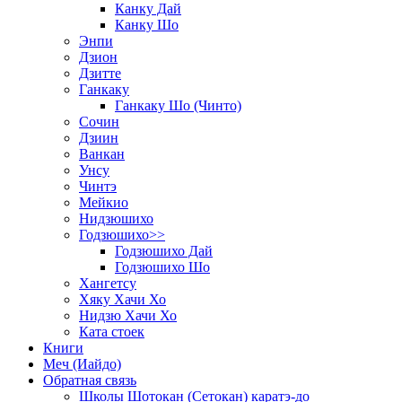
Канку Дай
Канку Шо
Энпи
Дзион
Дзитте
Ганкаку
Ганкаку Шо (Чинто)
Сочин
Дзиин
Ванкан
Унсу
Чинтэ
Мейкио
Нидзюшихо
Годзюшихо>>
Годзюшихо Дай
Годзюшихо Шо
Хангетсу
Хяку Хачи Хо
Нидзю Хачи Хо
Ката стоек
Книги
Меч (Иайдо)
Обратная связь
Школы Шотокан (Сетокан) каратэ-до