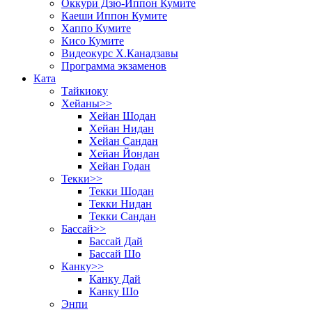
Оккури Дзю-Иппон Кумите
Каеши Иппон Кумите
Хаппо Кумите
Кисо Кумите
Видеокурс Х.Канадзавы
Программа экзаменов
Ката
Тайкиоку
Хейаны>>
Хейан Шодан
Хейан Нидан
Хейан Сандан
Хейан Йондан
Хейан Годан
Текки>>
Текки Шодан
Текки Нидан
Текки Сандан
Бассай>>
Бассай Дай
Бассай Шо
Канку>>
Канку Дай
Канку Шо
Энпи