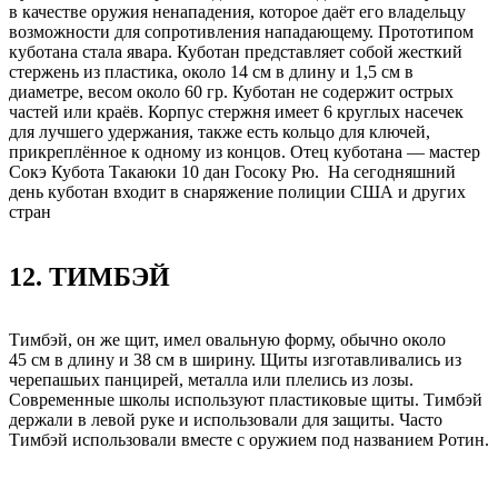
в качестве оружия ненападения, которое даёт его владельцу
возможности для сопротивления нападающему. Прототипом
куботана стала явара. Куботан представляет собой жесткий
стержень из пластика, около 14 см в длину и 1,5 см в
диаметре, весом около 60 гр. Куботан не содержит острых
частей или краёв. Корпус стержня имеет 6 круглых насечек
для лучшего удержания, также есть кольцо для ключей,
прикреплённое к одному из концов. Отец куботана — мастер
Сокэ Кубота Такаюки 10 дан Госоку Рю. На сегодняшний
день куботан входит в снаряжение полиции США и других
стран
12. ТИМБЭЙ
Тимбэй, он же щит, имел овальную форму, обычно около
45 см в длину и 38 см в ширину. Щиты изготавливались из
черепашьих панцирей, металла или плелись из лозы.
Современные школы используют пластиковые щиты. Тимбэй
держали в левой руке и использовали для защиты. Часто
Тимбэй использовали вместе с оружием под названием Ротин.