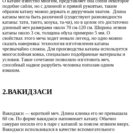
О катане известно многим, представляет она собой некоторое
подобие сабли, но с длинной и прямой рукоятью, таким
образом катану можно держать и двуручным хватом. Длина
катаны могла быть различной (существуют разновидности
катаны: тати, танто, козука, та-чи), но в целом это достаточно
длинный меч размерами около 70 см-120 см. Ширина лезвия
катаны около 3 см, толщина обуха примерно 5 мм. О
свойствах этого меча ходит немало легенд, но одно можно
сказать наверняка: технология изготовления катаны
чрезвычайно сложна. Для производства катаны используется
многослойная ковка, специально подобранные материалы и
условия. Такое сочетание позволяло изготовить меч,
способный надвое разрубить человека пополам одним
взмахом.
2.ВАКИДЗАСИ
Вакидзаси — короткий меч. Длина клинка его не превышала
60 см. По форме вакидзаси напоминает катану. Обычно
самураи носили его в паре с катаной за поясом лезвием вверх.
Вакидзаси использовался в качестве вспомогательного