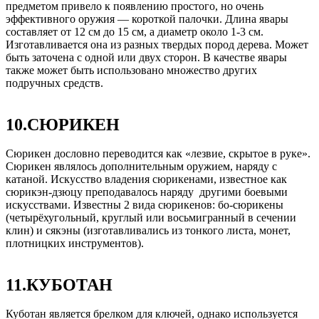
предметом привело к появлению простого, но очень
эффективного оружия — короткой палочки. Длина явары
составляет от 12 см до 15 см, а диаметр около 1-3 см.
Изготавливается она из разных твердых пород дерева. Может
быть заточена с одной или двух сторон. В качестве явары
также может быть использовано множество других
подручных средств.
10.СЮРИКЕН
Сюрикен дословно переводится как «лезвие, скрытое в руке».
Сюрикен являлось дополнительным оружием, наряду с
катаной. Искусство владения сюрикенами, известное как
сюрикэн-дзюцу преподавалось наряду другими боевыми
искусствами. Известны 2 вида сюрикенов: бо-сюрикены
(четырёхугольный, круглый или восьмигранный в сечении
клин) и сякэны (изготавливались из тонкого листа, монет,
плотницких инструментов).
11.КУБОТАН
Куботан является брелком для ключей, однако используется