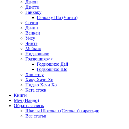
Дзион
Дзитте
Ганкаку
Ганкаку Шо (Чинто)
Сочин
Дзиин
Ванкан
Унсу
Чинтэ
Мейкио
Нидзюшихо
Годзюшихо>>
Годзюшихо Дай
Годзюшихо Шо
Хангетсу
Хяку Хачи Хо
Нидзю Хачи Хо
Ката стоек
Книги
Меч (Иайдо)
Обратная связь
Школы Шотокан (Сетокан) каратэ-до
Все статьи