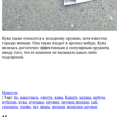
Кува также относится к холодному оружию, хотя известна
гораздо меньше. Она также входит в арсенал кобудо. Кува
являлась достаточно эффективным и популярным оружием,
ввиду того, что ее ношение не вызывало каких-либо
подозрений.
Новости
| Tags:
бо
,
вакидзаси
,
дзютте
,
кама
,
Карате
,
катана
,
кобудо
,
куботан
,
кува
,
нунчаки
,
оружие
,
оружие японии
,
сай
,
сюрикен
,
тонфа
,
эку
,
явара
,
япония
,
японское оружие